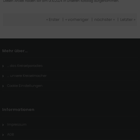
Diesen Artikel haben wir am 01.10.2024 in unseren Katalog aufgenommen.
« Erster
|
« vorheriger
|
nächster »
|
Letzter »
Mehr über...
... das Kreiselparadies
... unsere Kreiselmacher
Cookie Einstellungen
Informationen
Impressum
AGB