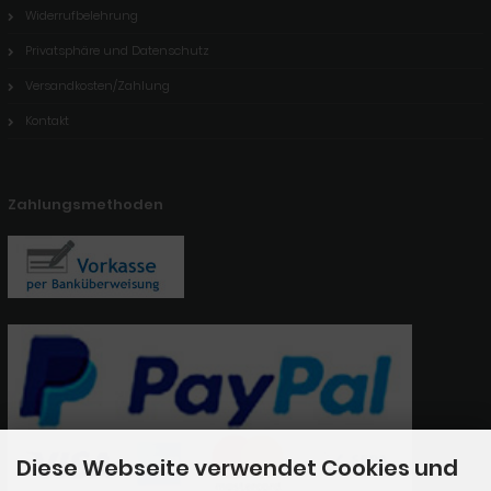
Widerrufbelehrung
Privatsphäre und Datenschutz
Versandkosten/Zahlung
Kontakt
Zahlungsmethoden
Diese Webseite verwendet Cookies und