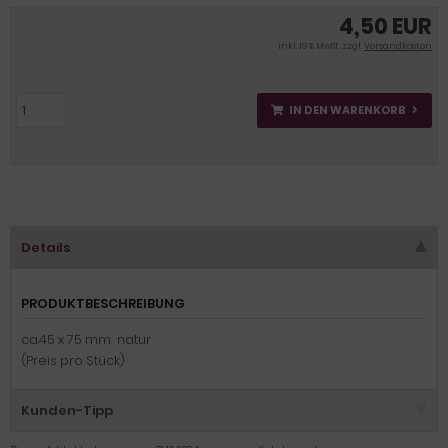
4,50 EUR
inkl. 19 % MwSt. zzgl.
Versandkosten
IN DEN WARENKORB
Details
PRODUKTBESCHREIBUNG
ca.45 x 75 mm natur
(Preis pro Stück)
Kunden-Tipp