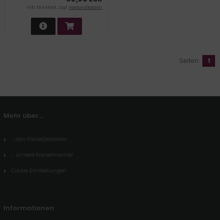
inkl. 19 % MwSt. zzgl.
Versandkosten
Seiten:
1
Mehr über...
... das Kreiselparadies
... unsere Kreiselmacher
Cookie Einstellungen
Informationen