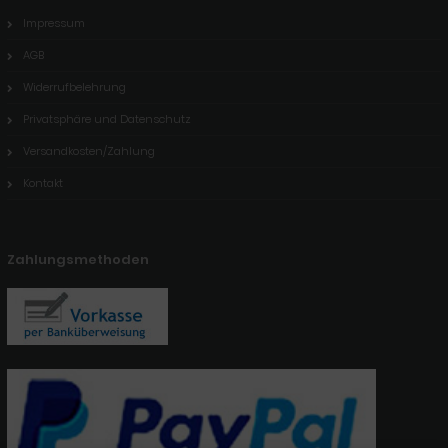
Impressum
AGB
Widerrufbelehrung
Privatsphäre und Datenschutz
Versandkosten/Zahlung
Kontakt
Zahlungsmethoden