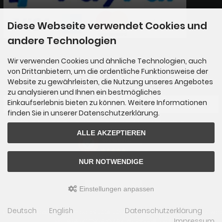
Diese Webseite verwendet Cookies und
andere Technologien
Wir verwenden Cookies und ähnliche Technologien, auch
Newsletter-Anmeldung
von Drittanbietern, um die ordentliche Funktionsweise der
Website zu gewährleisten, die Nutzung unseres Angebotes
E-Mail-Adresse:
zu analysieren und Ihnen ein bestmögliches
Einkaufserlebnis bieten zu können. Weitere Informationen
finden Sie in unserer Datenschutzerklärung.
Der Newsletter kann jederzeit hier oder in Ihrem Kundenkonto abbestellt werden.
ALLE AKZEPTIEREN
AUSGEZEICHNET
.org
SEHR GUT
NUR NOTWENDIGE
4.89
/ 5.00
65 Bewertungen
Hinweis zu den Bewertungen
Einstellungen anpassen
Deutsch
English
Datenschutzerklärung
Das Kreiselparadies © 2026 | Template © 2009-2026 by
mod
ified eCommerce Shopsoftware
Impressum
mod
ified eCommerce Shopsoftware © 2009-2026