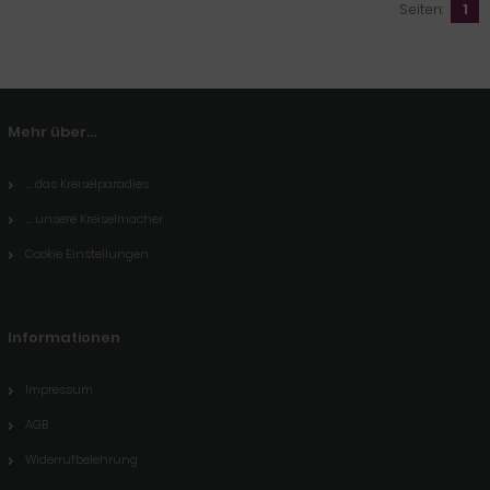
Seiten:
1
Mehr über...
... das Kreiselparadies
... unsere Kreiselmacher
Cookie Einstellungen
Informationen
Impressum
AGB
Widerrufbelehrung