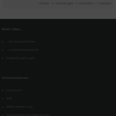
« Erster
|
« vorheriger
|
nächster »
|
Letzter »
Mehr über...
... das Kreiselparadies
... unsere Kreiselmacher
Cookie Einstellungen
Informationen
Impressum
AGB
Widerrufbelehrung
Privatsphäre und Datenschutz