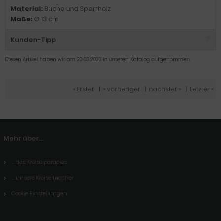
Material:
Buche und Sperrholz
Maße:
Ø 13 cm
Kunden-Tipp
Diesen Artikel haben wir am 23.03.2020 in unseren Katalog aufgenommen.
« Erster
|
« vorheriger
|
nächster »
|
Letzter »
Mehr über...
... das Kreiselparadies
... unsere Kreiselmacher
Cookie Einstellungen