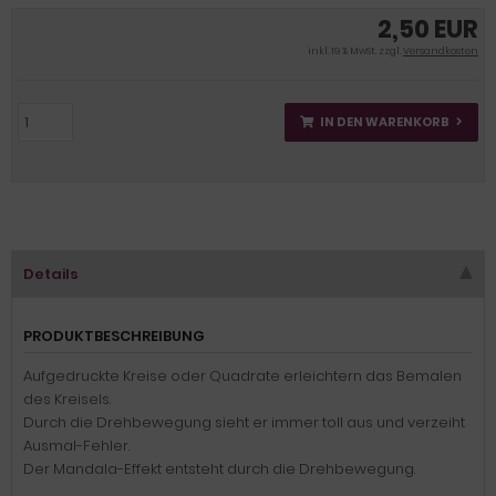
2,50 EUR
inkl. 19 % MwSt. zzgl.
Versandkosten
IN DEN WARENKORB
Details
PRODUKTBESCHREIBUNG
Aufgedruckte Kreise oder Quadrate erleichtern das Bemalen
des Kreisels.
Durch die Drehbewegung sieht er immer toll aus und verzeiht
Ausmal-Fehler.
Der Mandala-Effekt entsteht durch die Drehbewegung.