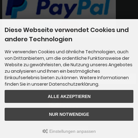
Diese Webseite verwendet Cookies und
andere Technologien
Wir verwenden Cookies und ähnliche Technologien, auch
Newsletter-Anmeldung
von Drittanbietern, um die ordentliche Funktionsweise der
Website zu gewährleisten, die Nutzung unseres Angebotes
E-Mail-Adresse:
zu analysieren und Ihnen ein bestmögliches
Einkaufserlebnis bieten zu können. Weitere Informationen
finden Sie in unserer Datenschutzerklärung.
Der Newsletter kann jederzeit hier oder in Ihrem Kundenkonto abbestellt werden.
ALLE AKZEPTIEREN
AUSGEZEICHNET
.org
SEHR GUT
NUR NOTWENDIGE
4.89
/ 5.00
65 Bewertungen
Hinweis zu den Bewertungen
Einstellungen anpassen