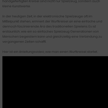
handgefertigten Kreisel sind nicht nur Spielzeug, sondern auch
kleine Kunstwerke.
In der heutigen Zeit, in der elektronische Spielzeuge oft im
Mittelpunkt stehen, erinnert der Wurfkreisel an eine einfache und
dennoch faszinierende Ära des traditionellen Spielens. Es ist
erstaunlich, wie ein so einfaches Spielzeug Generationen von
Menschen begeistern kann und gleichzeitig eine Verbindung zu
vergangenen Zeiten schafft.
Hier ist ein Anleitungsvideo, wie man einen Wurfkreisel startet.