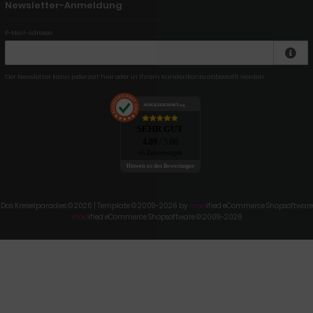
Newsletter-Anmeldung
E-Mail-Adresse:
Der Newsletter kann jederzeit hier oder in Ihrem Kundenkonto abbestellt werden.
AUSGEZEICHNET
.org
SEHR GUT
4.89
/ 5.00
65 Bewertungen
Hinweis zu den Bewertungen
Das Kreiselparadies © 2026 | Template © 2009-2026 by
mod
ified eCommerce Shopsoftware
mod
ified eCommerce Shopsoftware © 2009-2026