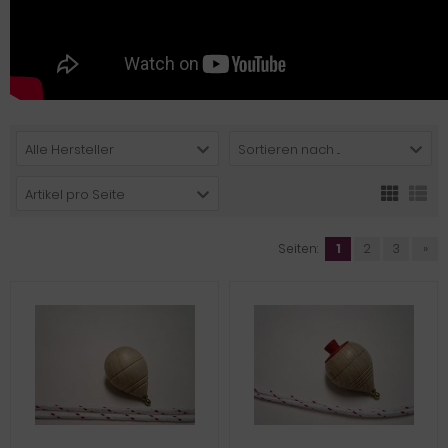
Alle Hersteller
Sortieren nach ...
Artikel pro Seite
Seiten:
1
2
3
»