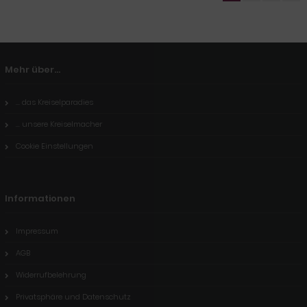
Mehr über...
... das Kreiselparadies
... unsere Kreiselmacher
Cookie Einstellungen
Informationen
Impressum
AGB
Widerrufbelehrung
Privatsphäre und Datenschutz