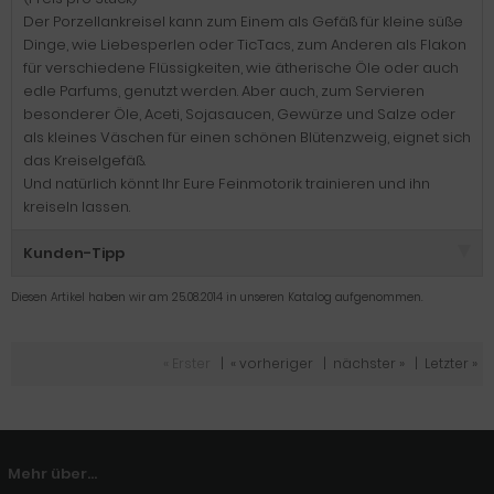
Der Porzellankreisel kann zum Einem als Gefäß für kleine süße
Dinge, wie Liebesperlen oder TicTacs, zum Anderen als Flakon
für verschiedene Flüssigkeiten, wie ätherische Öle oder auch
edle Parfums, genutzt werden. Aber auch, zum Servieren
besonderer Öle, Aceti, Sojasaucen, Gewürze und Salze oder
als kleines Väschen für einen schönen Blütenzweig, eignet sich
das Kreiselgefäß.
Und natürlich könnt Ihr Eure Feinmotorik trainieren und ihn
kreiseln lassen.
Kunden-Tipp
Diesen Artikel haben wir am 25.08.2014 in unseren Katalog aufgenommen.
« Erster
|
« vorheriger
|
nächster »
|
Letzter »
Mehr über...