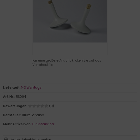
Für eine größere Ansicht klicken Sie auf das
Vorschaubild
Lieferzeit:
1-3 Werktage
Art.Nr.:
US004
Bewertungen:
(0)
Hersteller:
Ulrike Sandner
Mehr Artikel von:
Ulrike Sandner
Artikeldatenblatt drucken