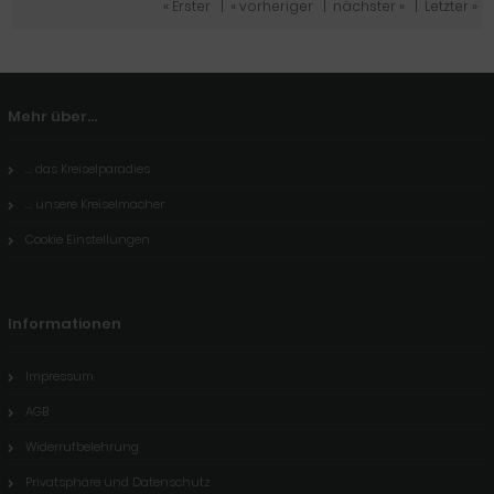
« Erster
|
« vorheriger
|
nächster »
|
Letzter »
Mehr über...
... das Kreiselparadies
... unsere Kreiselmacher
Cookie Einstellungen
Informationen
Impressum
AGB
Widerrufbelehrung
Privatsphäre und Datenschutz