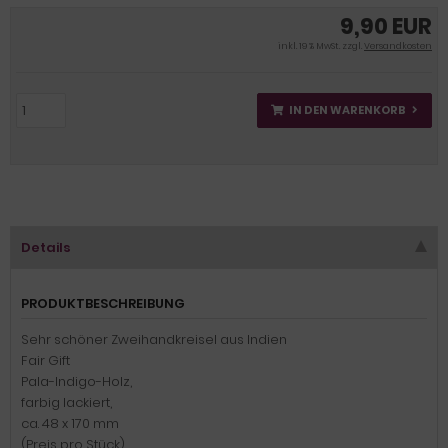
9,90 EUR
inkl. 19 % MwSt. zzgl.
Versandkosten
IN DEN WARENKORB
Details
PRODUKTBESCHREIBUNG
Sehr schöner Zweihandkreisel aus Indien
Fair Gift
Pala-Indigo-Holz,
farbig lackiert,
ca. 48 x 170 mm
(Preis pro Stück)