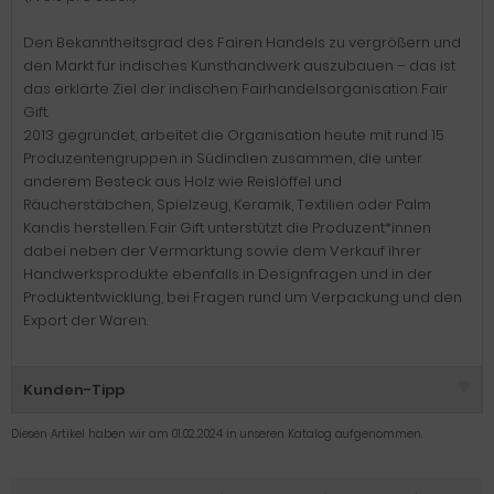
Den Bekanntheitsgrad des Fairen Handels zu vergrößern und
den Markt für indisches Kunsthandwerk auszubauen – das ist
das erklärte Ziel der indischen Fairhandelsorganisation Fair
Gift.
2013 gegründet, arbeitet die Organisation heute mit rund 15
Produzentengruppen in Südindien zusammen, die unter
anderem Besteck aus Holz wie Reislöffel und
Räucherstäbchen, Spielzeug, Keramik, Textilien oder Palm
Kandis herstellen. Fair Gift unterstützt die Produzent*innen
dabei neben der Vermarktung sowie dem Verkauf ihrer
Handwerksprodukte ebenfalls in Designfragen und in der
Produktentwicklung, bei Fragen rund um Verpackung und den
Export der Waren.
Kunden-Tipp
Diesen Artikel haben wir am 01.02.2024 in unseren Katalog aufgenommen.