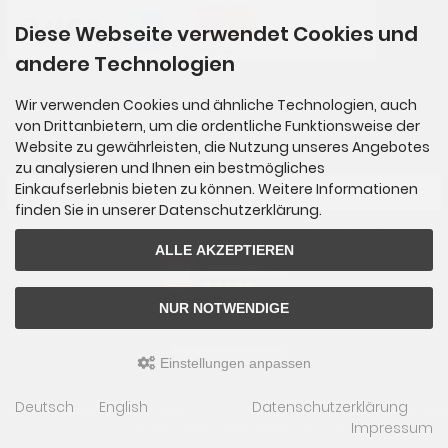
Diese Webseite verwendet Cookies und
andere Technologien
Wir verwenden Cookies und ähnliche Technologien, auch
Newsletter-Anmeldung
von Drittanbietern, um die ordentliche Funktionsweise der
Website zu gewährleisten, die Nutzung unseres Angebotes
E-Mail-Adresse:
zu analysieren und Ihnen ein bestmögliches
Einkaufserlebnis bieten zu können. Weitere Informationen
finden Sie in unserer Datenschutzerklärung.
Der Newsletter kann jederzeit hier oder in Ihrem Kundenkonto abbestellt werden.
ALLE AKZEPTIEREN
AUSGEZEICHNET
.org
SEHR GUT
NUR NOTWENDIGE
4.89
/ 5.00
65 Bewertungen
Hinweis zu den Bewertungen
Einstellungen anpassen
Deutsch
English
Datenschutzerklärung
Das Kreiselparadies © 2026 | Template © 2009-2026 by
mod
ified eCommerce Shopsoftware
Impressum
mod
ified eCommerce Shopsoftware © 2009-2026