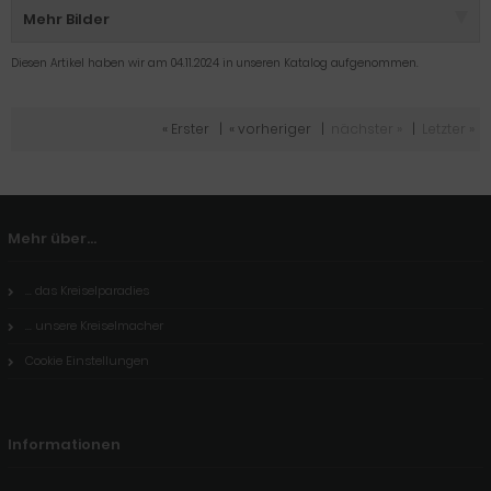
Mehr Bilder
Diesen Artikel haben wir am 04.11.2024 in unseren Katalog aufgenommen.
« Erster
|
« vorheriger
|
nächster »
|
Letzter »
Mehr über...
... das Kreiselparadies
... unsere Kreiselmacher
Cookie Einstellungen
Informationen