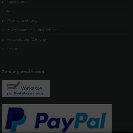
Impressum
AGB
Widerrufbelehrung
Privatsphäre und Datenschutz
Versandkosten/Zahlung
Kontakt
Zahlungsmethoden