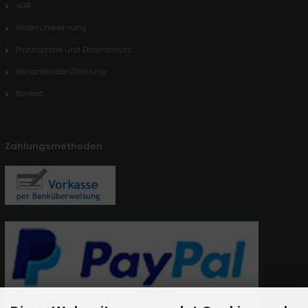
AGB
Widerrufbelehrung
Privatsphäre und Datenschutz
Versandkosten/Zahlung
Kontakt
Zahlungsmethoden