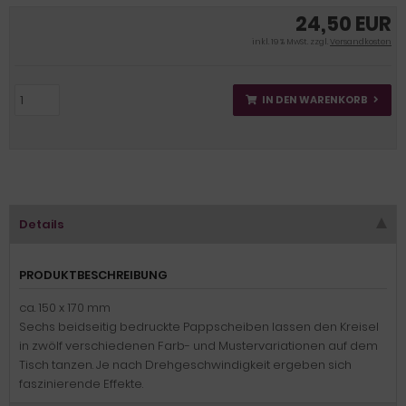
24,50 EUR
inkl. 19 % MwSt. zzgl.
Versandkosten
IN DEN WARENKORB
Details
PRODUKTBESCHREIBUNG
ca. 150 x 170 mm
Sechs beidseitig bedruckte Pappscheiben lassen den Kreisel
in zwölf verschiedenen Farb- und Mustervariationen auf dem
Tisch tanzen. Je nach Drehgeschwindigkeit ergeben sich
faszinierende Effekte.