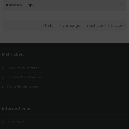
Kunden-Tipp
« Erster
|
« vorheriger
|
nächster »
|
Letzter »
Mehr über...
... das Kreiselparadies
... unsere Kreiselmacher
Cookie Einstellungen
Informationen
Impressum