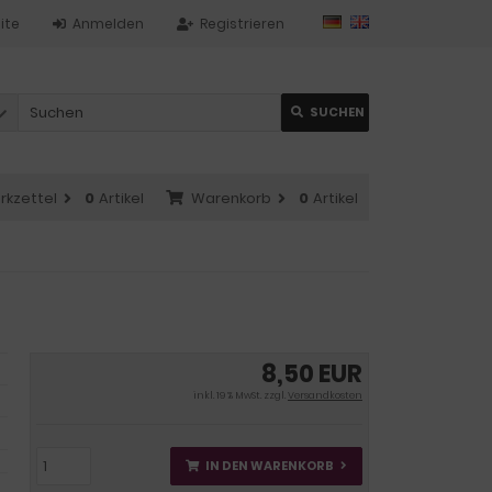
ite
Anmelden
Registrieren
SUCHEN
rkzettel
0
Artikel
Warenkorb
0
Artikel
8,50 EUR
inkl. 19 % MwSt. zzgl.
Versandkosten
IN DEN WARENKORB