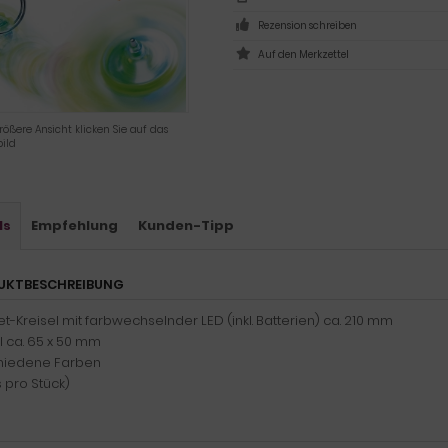
Rezension schreiben
rößere Ansicht klicken Sie auf das
ild
ls
Empfehlung
Kunden-Tipp
UKTBESCHREIBUNG
-Kreisel mit farbwechselnder LED (inkl. Batterien) ca. 210 mm
l ca. 65 x 50 mm
hiedene Farben
 pro Stück)