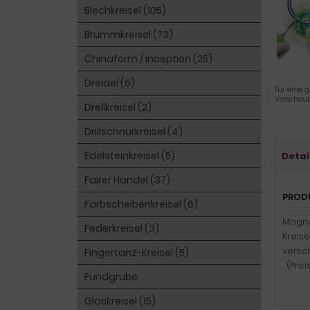
Blechkreisel (105)
Brummkreisel (73)
Chinaform / Inception (25)
Dreidel (6)
Für eine g
Vorschaub
Drellkreisel (2)
Drillschnurkreisel (4)
Edelsteinkreisel (5)
Detai
Fairer Handel (37)
PROD
Farbscheibenkreisel (6)
Magnet
Federkreisel (3)
Kreise
versc
Fingertanz-Kreisel (5)
(Preis
Fundgrube
Glaskreisel (15)