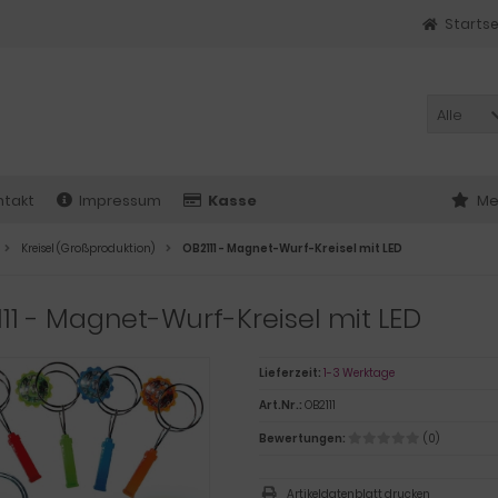
Startse
Alle
ntakt
Impressum
Kasse
Me
Kreisel (Großproduktion)
OB2111 - Magnet-Wurf-Kreisel mit LED
11 - Magnet-Wurf-Kreisel mit LED
Lieferzeit:
1-3 Werktage
Art.Nr.:
OB2111
Bewertungen:
(0)
Artikeldatenblatt drucken