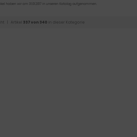
tikel haben wir am 31.01.2017 in unseren Katalog aufgenommen.
cht
| Artikel
337 von 340
in dieser Kategorie