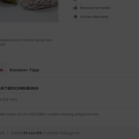
Rezension schreiben
rößere Ansicht klicken Sie auf das
ild
ls
Kunden-Tipp
UKTBESCHREIBUNG
2 x 59 mm
tikel haben wir am 04.07.2018 in unseren Katalog aufgenommen.
cht
| Artikel
51 von 59
in dieser Kategorie