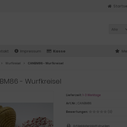
Startse
Alle
ntakt
Impressum
Kasse
Me
Wurfkreisel
CANBM86 - Wurfkreisel
BM86 - Wurfkreisel
Lieferzeit:
1-3 Werktage
Art.Nr.:
CANBM86
Bewertungen:
(0)
Artikeldatenblatt drucken