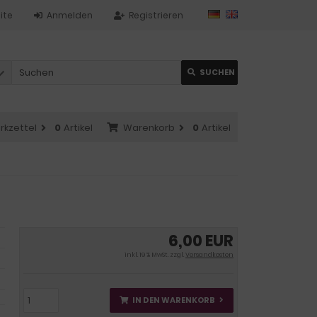
ite
Anmelden
Registrieren
SUCHEN
rkzettel
0
Artikel
Warenkorb
0
Artikel
6,00 EUR
inkl. 19 % MwSt. zzgl.
Versandkosten
IN DEN WARENKORB