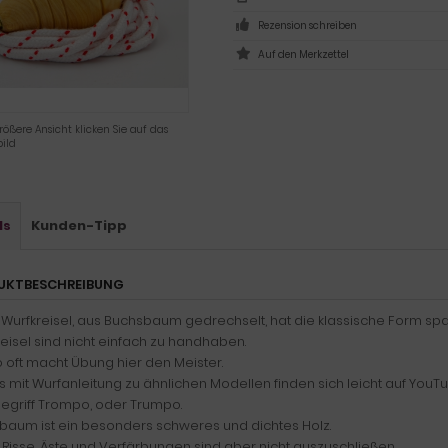
Rezension schreiben
rößere Ansicht klicken Sie auf das
ild
ls
Kunden-Tipp
UKTBESCHREIBUNG
Wurfkreisel, aus Buchsbaum gedrechselt, hat die klassische Form span
eisel sind nicht einfach zu handhaben.
 oft macht Übung hier den Meister.
 mit Wurfanleitung zu ähnlichen Modellen finden sich leicht auf YouTu
egriff Trompo, oder Trumpo.
baum ist ein besonders schweres und dichtes Holz.
 Risse, Äste und Verfärbungen sind aber nicht auszuschließen.