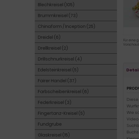
Blechkreisel (105)
Brummkreisel (73)
Chinaform / Inception (25)
Dreidel (6)
Für eine g
Vorschaub
Drellkreisel (2)
Drillschnurkreisel (4)
Edelsteinkreisel (5)
Detai
Fairer Handel (37)
PROD
Farbscheibenkreisel (6)
Diese 
Federkreisel (3)
Wurfkr
Wie so
Fingertanz-Kreisel (5)
Videos
Fundgrube
Suchb
Buchs
Glaskreisel (15)
Kleine