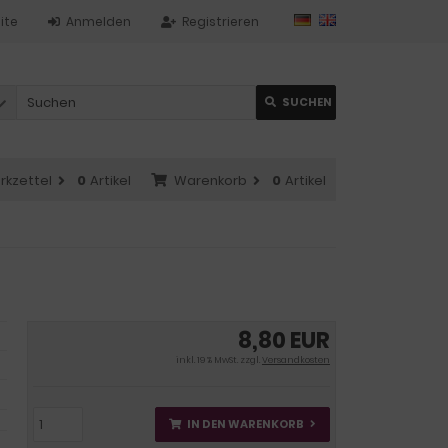
ite
Anmelden
Registrieren
SUCHEN
rkzettel
0
Artikel
Warenkorb
0
Artikel
8,80 EUR
inkl. 19 % MwSt. zzgl.
Versandkosten
IN DEN WARENKORB