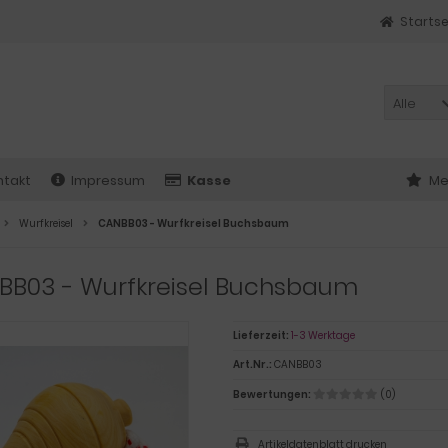
Startse
Alle
ntakt
Impressum
Kasse
Me
Wurfkreisel
CANBB03 - Wurfkreisel Buchsbaum
BB03 - Wurfkreisel Buchsbaum
Lieferzeit:
1-3 Werktage
Art.Nr.:
CANBB03
Bewertungen:
(0)
Artikeldatenblatt drucken