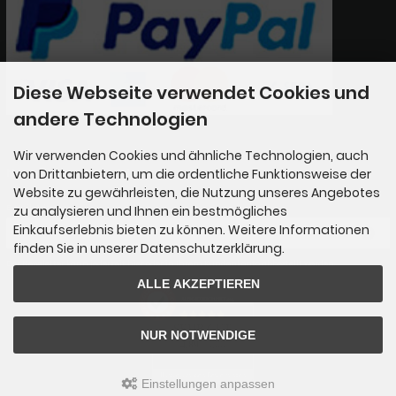
Diese Webseite verwendet Cookies und
andere Technologien
Wir verwenden Cookies und ähnliche Technologien, auch
Newsletter-Anmeldung
von Drittanbietern, um die ordentliche Funktionsweise der
Website zu gewährleisten, die Nutzung unseres Angebotes
E-Mail-Adresse:
zu analysieren und Ihnen ein bestmögliches
Einkaufserlebnis bieten zu können. Weitere Informationen
finden Sie in unserer Datenschutzerklärung.
Der Newsletter kann jederzeit hier oder in Ihrem Kundenkonto abbestellt werden.
ALLE AKZEPTIEREN
AUSGEZEICHNET
.org
SEHR GUT
NUR NOTWENDIGE
4.89
/ 5.00
65 Bewertungen
Hinweis zu den Bewertungen
Einstellungen anpassen