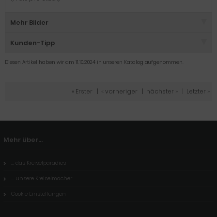
Mehr Bilder
Kunden-Tipp
Diesen Artikel haben wir am 11.10.2024 in unseren Katalog aufgenommen.
« Erster
|
« vorheriger
|
nächster »
|
Letzter »
Mehr über...
... das Kreiselparadies
... unsere Kreiselmacher
Cookie Einstellungen