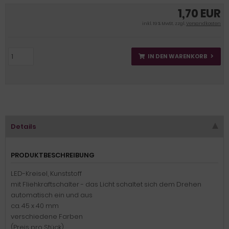
1,70 EUR
inkl. 19 % MwSt. zzgl.
Versandkosten
IN DEN WARENKORB
Details
PRODUKTBESCHREIBUNG
LED-Kreisel, Kunststoff
mit Fliehkraftschalter - das Licht schaltet sich dem Drehen
automatisch ein und aus
ca. 45 x 40 mm
verschiedene Farben
(Preis pro Stück)