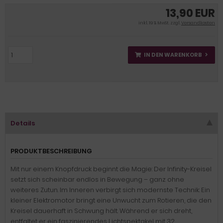
13,90 EUR
inkl. 19 % MwSt. zzgl.
Versandkosten
IN DEN WARENKORB
Details
PRODUKTBESCHREIBUNG
Mit nur einem Knopfdruck beginnt die Magie: Der Infinity-Kreisel
setzt sich scheinbar endlos in Bewegung – ganz ohne
weiteres Zutun. Im Inneren verbirgt sich modernste Technik: Ein
kleiner Elektromotor bringt eine Unwucht zum Rotieren, die den
Kreisel dauerhaft in Schwung hält. Während er sich dreht,
entfaltet er ein faszinierendes Lichtspektakel mit 32