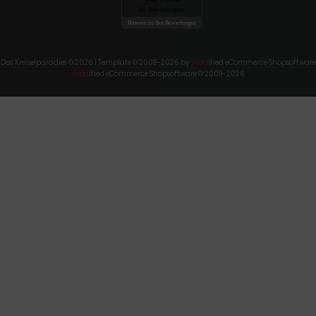
65 Bewertungen
Hinweis zu den Bewertungen
Das Kreiselparadies © 2026 | Template © 2009-2026 by
mod
ified eCommerce Shopsoftware
mod
ified eCommerce Shopsoftware © 2009-2026