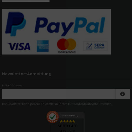
Newsletter-Anmeldung
E-Mail-Adresse:
Der Newsletter kann jederzeit hier oder in Ihrem Kundenkonto abbestellt werden.
AUSGEZEICHNET
.org
SEHR GUT
4.89
/ 5.00