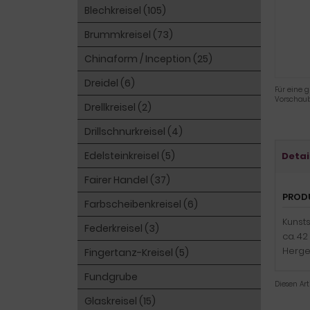
Blechkreisel (105)
Brummkreisel (73)
Chinaform / Inception (25)
Dreidel (6)
Für eine g
Vorschaub
Drellkreisel (2)
Drillschnurkreisel (4)
Edelsteinkreisel (5)
Detai
Fairer Handel (37)
PROD
Farbscheibenkreisel (6)
Kunsts
Federkreisel (3)
ca. 4
Herges
Fingertanz-Kreisel (5)
Fundgrube
Diesen Ar
Glaskreisel (15)