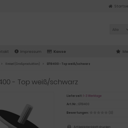
Startse
Alle
ntakt
Impressum
Kasse
Me
Kreisel (Großproduktion)
EF19400 - Top weiß/schwarz
400 - Top weiß/schwarz
Lieferzeit:
1-3 Werktage
Art.Nr.:
EF19400
Bewertungen:
(0)
Artikeldatenblatt drucken