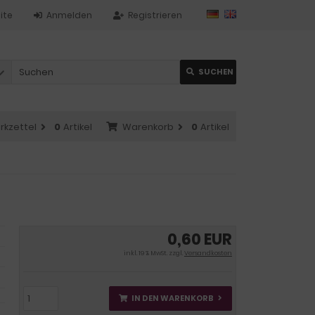
ite
Anmelden
Registrieren
SUCHEN
rkzettel
0
Artikel
Warenkorb
0
Artikel
0,60 EUR
inkl. 19 % MwSt. zzgl.
Versandkosten
IN DEN WARENKORB