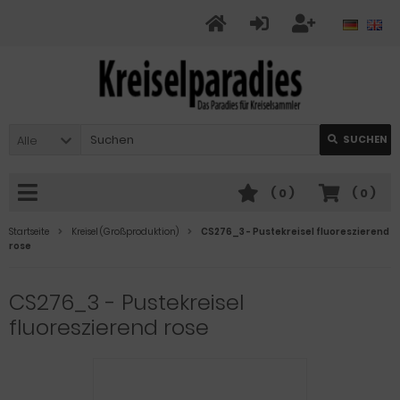
Alle
SUCHEN
(
0
)
(
0
)
Startseite
Kreisel (Großproduktion)
CS276_3 - Pustekreisel fluoreszierend
rose
CS276_3 - Pustekreisel
fluoreszierend rose