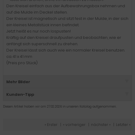
Den Kreisel einfach aus der Aufbewahrungsbox nehmen und
auf die Mulde im Deckel stellen.
Der Kreisel ist magnetisch und sitzt fest in der Mulde, in der sich
ein kleines Metallstück innen befindet.
Jetzt heißt es nur noch lospusten!
Kräftig auf den Kreisel draufpusten und beobachten, wie er
anfängt sich superschnell zu drehen.
Der Kreisel lässt sich auch wie ein normaler Kreisel benutzen.
ca. 41 x 41 mm
(Preis pro Stück)
Mehr Bilder
Kunden-Tipp
Diesen Artikel haben wir am 27.02.2026 in unseren Katalog aufgenommen.
« Erster
|
« vorheriger
|
nächster »
|
Letzter »