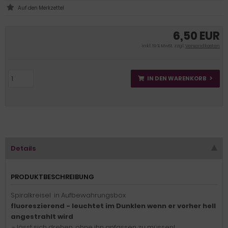
6,50 EUR
inkl. 19 % MwSt. zzgl.
Versandkosten
IN DEN WARENKORB
Details
PRODUKTBESCHREIBUNG
Spiralkreisel in Aufbewahrungsbox
fluoreszierend - leuchtet im Dunklen wenn er vorher hell
angestrahlt wird
- lässt sich drehen, ohne ihn anfassen zu müssen!