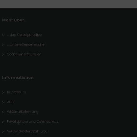
Mehr über...
... das Kreiselparadies
... unsere Kreiselmacher
Cookie Einstellungen
Informationen
Impressum
AGB
Widerrufbelehrung
Privatsphäre und Datenschutz
Versandkosten/Zahlung