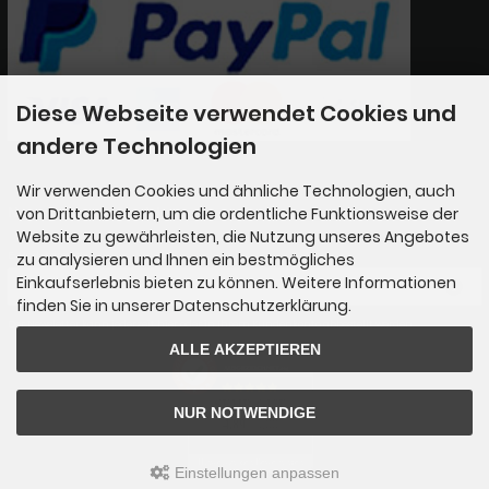
Diese Webseite verwendet Cookies und
andere Technologien
Wir verwenden Cookies und ähnliche Technologien, auch
Newsletter-Anmeldung
von Drittanbietern, um die ordentliche Funktionsweise der
Website zu gewährleisten, die Nutzung unseres Angebotes
E-Mail-Adresse:
zu analysieren und Ihnen ein bestmögliches
Einkaufserlebnis bieten zu können. Weitere Informationen
finden Sie in unserer Datenschutzerklärung.
Der Newsletter kann jederzeit hier oder in Ihrem Kundenkonto abbestellt werden.
ALLE AKZEPTIEREN
AUSGEZEICHNET
.org
SEHR GUT
NUR NOTWENDIGE
4.89
/ 5.00
65 Bewertungen
Hinweis zu den Bewertungen
Einstellungen anpassen