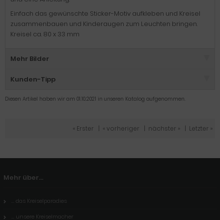
Einfach das gewünschte Sticker-Motiv aufkleben und Kreisel
zusammenbauen und Kinderaugen zum Leuchten bringen.
Kreisel ca. 80 x 33 mm
Mehr Bilder
Kunden-Tipp
Diesen Artikel haben wir am 01.10.2021 in unseren Katalog aufgenommen.
« Erster
|
« vorheriger
|
nächster »
|
Letzter »
Mehr über...
... das Kreiselparadies
... unsere Kreiselmacher