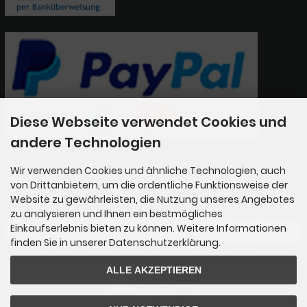
Diese Webseite verwendet Cookies und
andere Technologien
Wir verwenden Cookies und ähnliche Technologien, auch
Newsletter-Anmeldung
von Drittanbietern, um die ordentliche Funktionsweise der
Website zu gewährleisten, die Nutzung unseres Angebotes
E-Mail-Adresse:
zu analysieren und Ihnen ein bestmögliches
Einkaufserlebnis bieten zu können. Weitere Informationen
finden Sie in unserer Datenschutzerklärung.
Der Newsletter kann jederzeit hier oder in Ihrem Kundenkonto abbestellt werden.
ALLE AKZEPTIEREN
AUSGEZEICHNET
.org
SEHR GUT