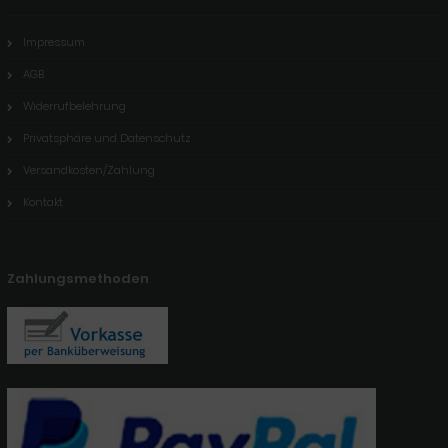
Impressum
AGB
Widerrufbelehrung
Privatsphäre und Datenschutz
Versandkosten/Zahlung
Kontakt
Zahlungsmethoden