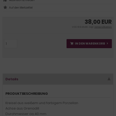
Rezension schreiben
38,00 EUR
inkl. 19 % MwSt. zzgl.
Versandkosten
IN DEN WARENKORB
Details
PRODUKTBESCHREIBUNG
Kreisel aus weißem und farbigem Porzellan
Achse aus Grenadill
Durchmesser ca. 40 mm