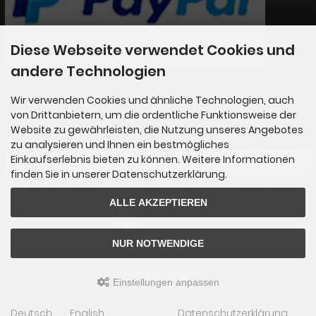
Diese Webseite verwendet Cookies und
andere Technologien
Wir verwenden Cookies und ähnliche Technologien, auch
Newsletter-Anmeldung
von Drittanbietern, um die ordentliche Funktionsweise der
Website zu gewährleisten, die Nutzung unseres Angebotes
E-Mail-Adresse:
zu analysieren und Ihnen ein bestmögliches
Einkaufserlebnis bieten zu können. Weitere Informationen
finden Sie in unserer Datenschutzerklärung.
Der Newsletter kann jederzeit hier oder in Ihrem Kundenkonto abbestellt werden.
ALLE AKZEPTIEREN
AUSGEZEICHNET
.org
SEHR GUT
NUR NOTWENDIGE
4.89
/ 5.00
65 Bewertungen
Hinweis zu den Bewertungen
Einstellungen anpassen
Deutsch
English
Datenschutzerklärung
Das Kreiselparadies © 2026 | Template © 2009-2026 by
mod
ified eCommerce Shopsoftware