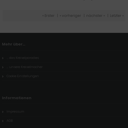
« Erster
|
« vorheriger
|
nächster »
|
Letzter »
Mehr über...
... das Kreiselparadies
... unsere Kreiselmacher
Cookie Einstellungen
Informationen
Impressum
AGB