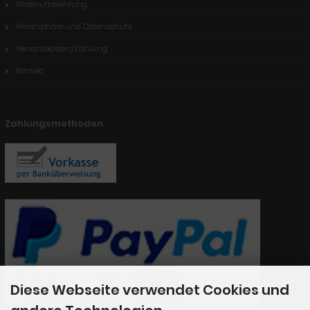
Widerrufbelehrung
Privatsphäre und Datenschutz
Versandkosten/Zahlung
Kontakt
Zahlungsmethoden
Diese Webseite verwendet Cookies und