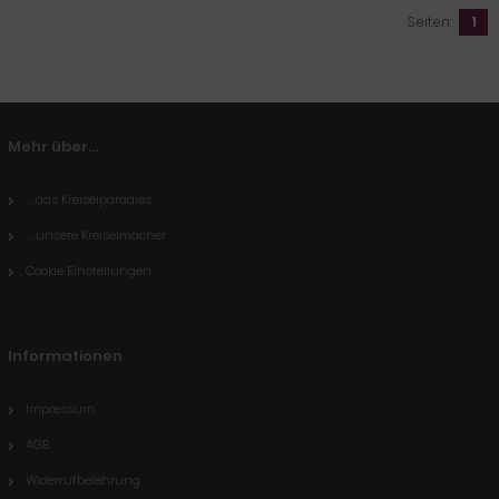
Seiten:
1
Mehr über...
... das Kreiselparadies
... unsere Kreiselmacher
Cookie Einstellungen
Informationen
Impressum
AGB
Widerrufbelehrung