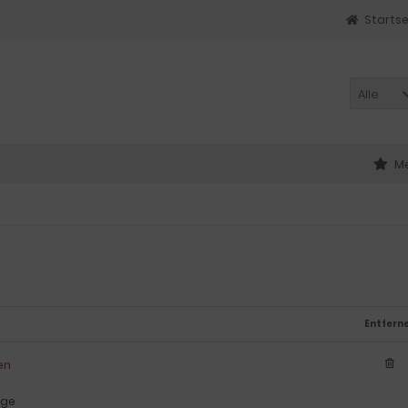
Startse
Alle
Me
Entfern
en
age