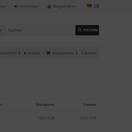
ite
Anmelden
Registrieren
SUCHEN
rkzettel
0
Artikel
Warenkorb
1
Artikel
en
Einzelpreis
Summe
12,50 EUR
12,50 EUR