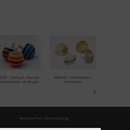
0017 - Stehauf-, Wende-,
MM1933 - Holzkreisel in
L1730 - Holzkr
kehrkreisel, mit Ringen
Chinaform
Newsletter-Anmeldung
E-Mail-Adresse: