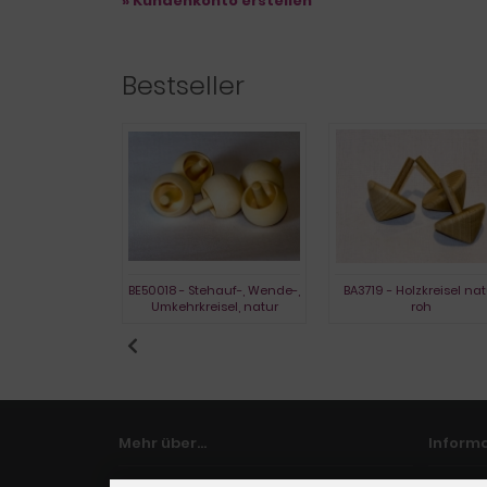
» Kundenkonto erstellen
Bestseller
- Glaskreisel
BE50018 - Stehauf-, Wende-,
BA3719 - Holzkreisel nat
Umkehrkreisel, natur
roh
Mehr über...
Inform