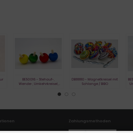
ur
BE50016 - Stehauf-,
DB8880 - Magnetkreisel mit
BE5
Wende-, Umkehrkreisel,
Schlange / BIBO
Um
gebeizt
ationen
Zahlungsmethoden