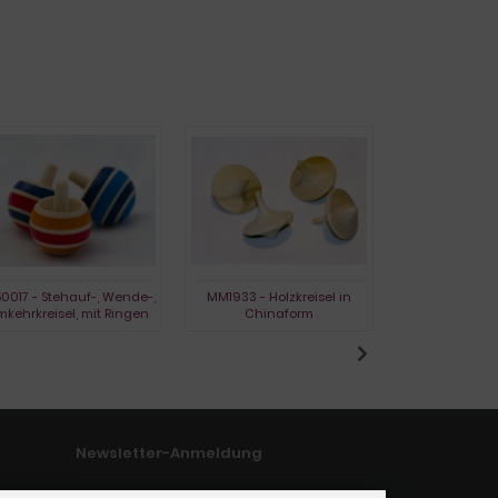
0017 - Stehauf-, Wende-,
MM1933 - Holzkreisel in
L1730 - Holzkr
kehrkreisel, mit Ringen
Chinaform
Newsletter-Anmeldung
E-Mail-Adresse: