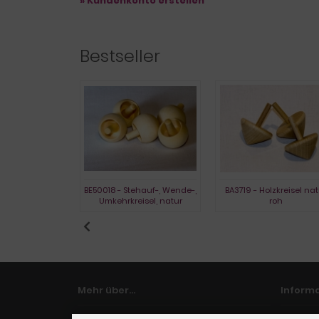
» Kundenkonto erstellen
Bestseller
- Glaskreisel
BE50018 - Stehauf-, Wende-,
BA3719 - Holzkreisel nat
Umkehrkreisel, natur
roh
Mehr über...
Inform