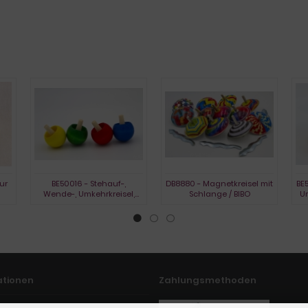
ur
BE50016 - Stehauf-,
DB8880 - Magnetkreisel mit
BE5
Wende-, Umkehrkreisel,
Schlange / BIBO
Um
gebeizt
ationen
Zahlungsmethoden