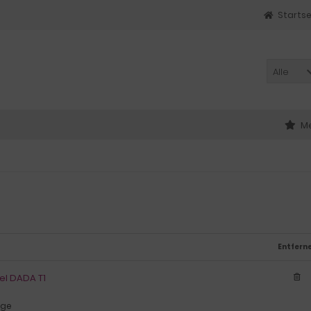
Startse
Alle
Me
Entfern
el DADA T1
age