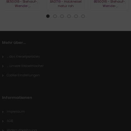
BE50018 - Stehauf-,
BA3719 - Holzkreisel
BE50016 - Stehauf-,
Wende-,
natur roh
Wende-,
Umkehrkreisel, natur
Umkehrkreisel,
gebeizt
Mehr über...
... das Kreiselparadies
... unsere Kreiselmacher
Cookie Einstellungen
Informationen
Impressum
AGB
Widerrufbelehrung