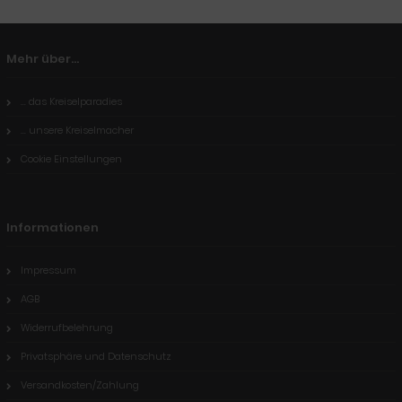
Mehr über...
... das Kreiselparadies
... unsere Kreiselmacher
Cookie Einstellungen
Informationen
Impressum
AGB
Widerrufbelehrung
Privatsphäre und Datenschutz
Versandkosten/Zahlung