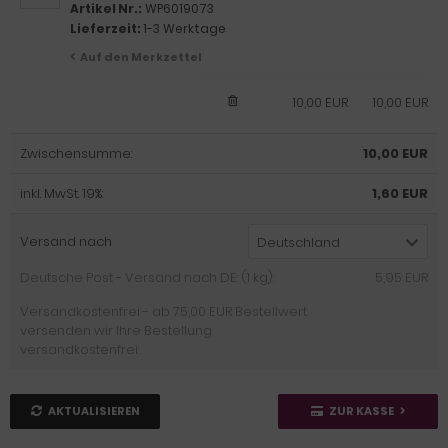
Artikel Nr.:
WP6019073
Lieferzeit:
1-3 Werktage
Auf den Merkzettel
10,00 EUR
10,00 EUR
Zwischensumme:
10,00 EUR
inkl. MwSt. 19%:
1,60 EUR
Versand nach
Deutschland
Deutsche Post - Versand nach DE: (1 kg):
5,95 EUR
Versandkostenfrei - ab 75,00 EUR Bestellwert
versenden wir Ihre Bestellung
versandkostenfrei:
AKTUALISIEREN
ZUR KASSE