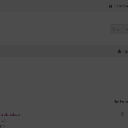
Startse
Alle
Me
Entfern
Stroboskop
1_2
age