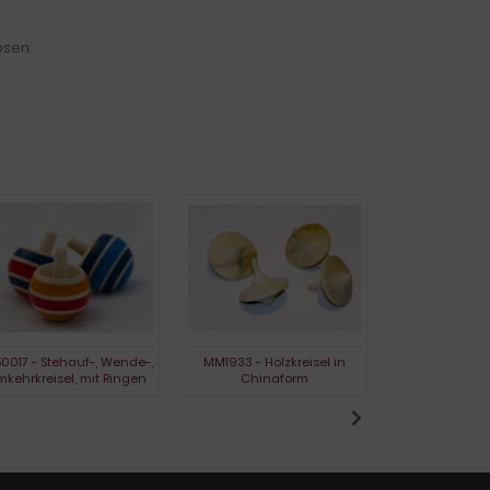
ösen.
0017 - Stehauf-, Wende-,
MM1933 - Holzkreisel in
L1730 - Holzkr
kehrkreisel, mit Ringen
Chinaform