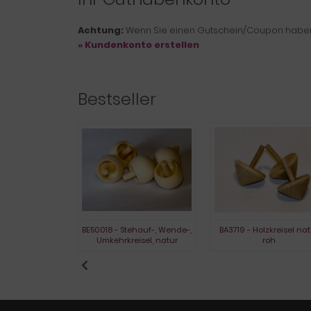
Achtung:
Wenn Sie einen Gutschein/Coupon haben, 
» Kundenkonto erstellen
Bestseller
- Glaskreisel
BE50018 - Stehauf-, Wende-,
BA3719 - Holzkreisel nat
Umkehrkreisel, natur
roh