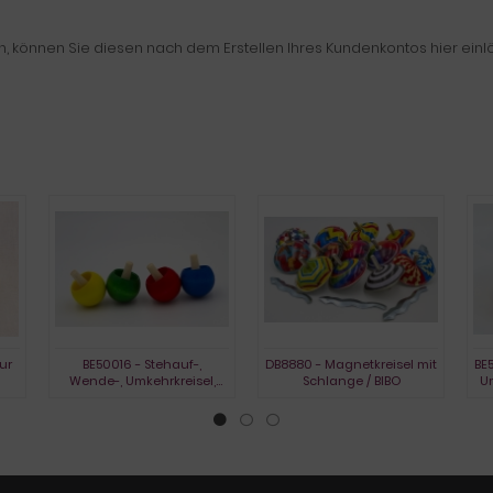
können Sie diesen nach dem Erstellen Ihres Kundenkontos hier einl
ur
BE50016 - Stehauf-,
DB8880 - Magnetkreisel mit
BE5
Wende-, Umkehrkreisel,
Schlange / BIBO
Um
gebeizt