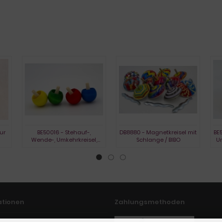
ur
BE50016 - Stehauf-,
DB8880 - Magnetkreisel mit
BE5
Wende-, Umkehrkreisel,
Schlange / BIBO
Um
gebeizt
ationen
Zahlungsmethoden