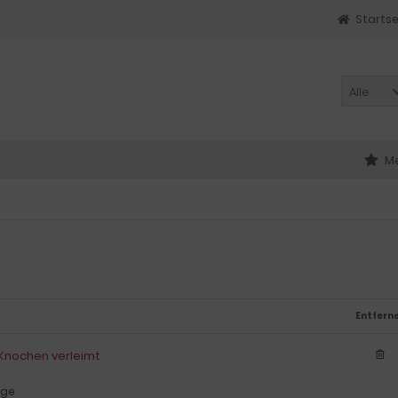
Startse
Alle
Me
Entfern
t Knochen verleimt
age