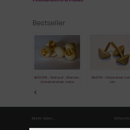
» Kundenkonto erstellen
Bestseller
- Glaskreisel
BE50018 - Stehauf-, Wende-,
BA3719 - Holzkreisel nat
Umkehrkreisel, natur
roh
Mehr über...
Inform