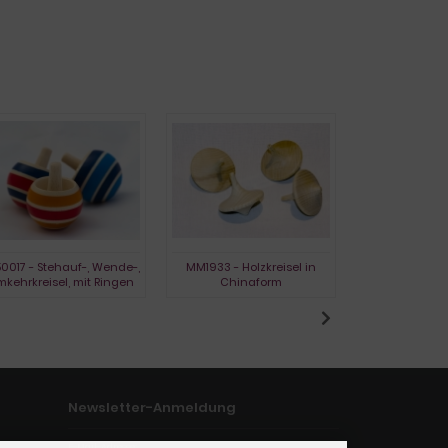
0017 - Stehauf-, Wende-,
MM1933 - Holzkreisel in
L1730 - Holzkr
kehrkreisel, mit Ringen
Chinaform
Newsletter-Anmeldung
E-Mail-Adresse: