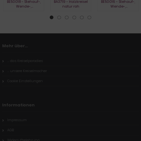
BE50018 - Stehauf-,
BA3719 - Holzkreisel
BE50016 - Stehauf-,
Wende-,
natur roh
Wende-,
Umkehrkreisel, natur
Umkehrkreisel,
gebeizt
Mehr über...
... das Kreiselparadies
... unsere Kreiselmacher
Cookie Einstellungen
Informationen
Impressum
AGB
Widerrufbelehrung