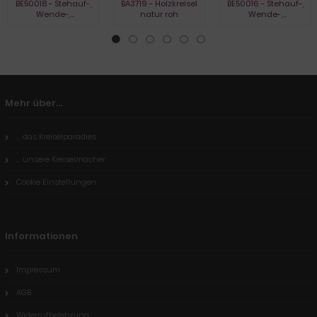
BE50018 - Stehauf-,
BA3719 - Holzkreisel
BE50016 - Stehauf-,
Wende-,
natur roh
Wende-,
Umkehrkreisel, natur
Umkehrkreisel,
gebeizt
Mehr über...
... das Kreiselparadies
... unsere Kreiselmacher
Cookie Einstellungen
Informationen
Impressum
AGB
Widerrufbelehrung