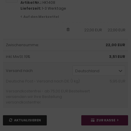
Artikel Nr.:
HK1408
Lieferzeit:
1-3 Werktage
Auf den Merkzettel
22,00 EUR
22,00 EUR
Zwischensumme:
22,00 EUR
inkl. MwSt. 19%:
3,51 EUR
Versand nach
Deutschland
Deutsche Post - Versand nach DE: (1 kg):
5,95 EUR
Versandkostenfrei - ab 75,00 EUR Bestellwert
versenden wir Ihre Bestellung
versandkostenfrei:
AKTUALISIEREN
ZUR KASSE