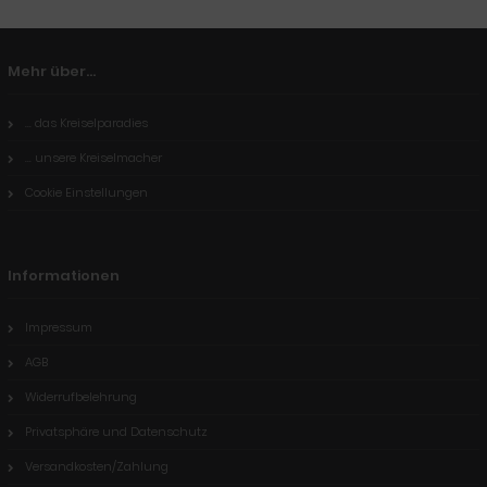
Mehr über...
... das Kreiselparadies
... unsere Kreiselmacher
Cookie Einstellungen
Informationen
Impressum
AGB
Widerrufbelehrung
Privatsphäre und Datenschutz
Versandkosten/Zahlung