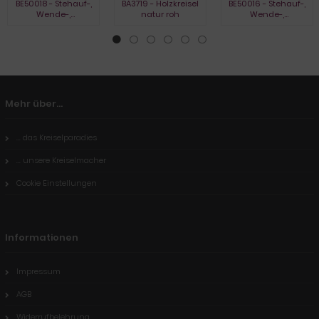
BE50018 - Stehauf-,
BA3719 - Holzkreisel
BE50016 - Stehauf-,
Wende-,
natur roh
Wende-,
Umkehrkreisel, natur
Umkehrkreisel,
gebeizt
Mehr über...
... das Kreiselparadies
... unsere Kreiselmacher
Cookie Einstellungen
Informationen
Impressum
AGB
Widerrufbelehrung