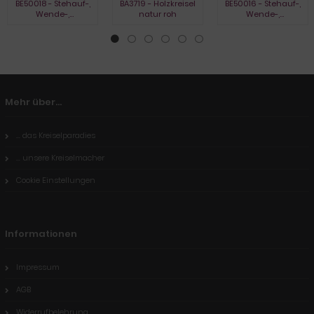
BE50018 - Stehauf-,
BA3719 - Holzkreisel
BE50016 - Stehauf-,
Wende-,
natur roh
Wende-,
Umkehrkreisel, natur
Umkehrkreisel,
gebeizt
Mehr über...
... das Kreiselparadies
... unsere Kreiselmacher
Cookie Einstellungen
Informationen
Impressum
AGB
Widerrufbelehrung