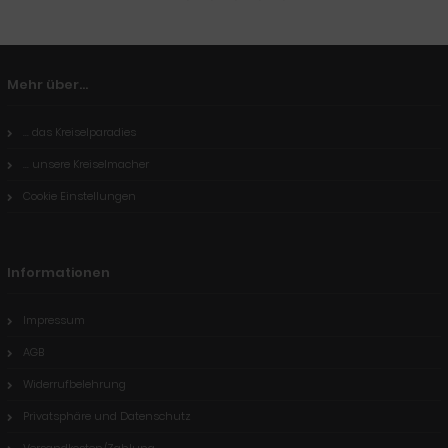
Mehr über...
... das Kreiselparadies
... unsere Kreiselmacher
Cookie Einstellungen
Informationen
Impressum
AGB
Widerrufbelehrung
Privatsphäre und Datenschutz