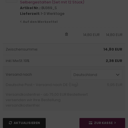
Selbergestalten (Set mit 12 Stück)
Artikel Nr.:
BU369_S
Lieferzeit:
1-3 Werktage
Auf den Merkzettel
14,80 EUR
14,80 EUR
Zwischensumme:
14,80 EUR
inkl. MwSt. 19%:
2,36 EUR
Versand nach
Deutschland
Deutsche Post - Versand nach DE: (1 kg):
5,95 EUR
Versandkostenfrei - ab 75,00 EUR Bestellwert
versenden wir Ihre Bestellung
versandkostenfrei:
AKTUALISIEREN
ZUR KASSE