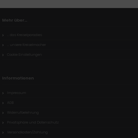
Mehr über...
... das Kreiselparadies
... unsere Kreiselmacher
Cookie Einstellungen
Informationen
Impressum
AGB
Widerrufbelehrung
Privatsphäre und Datenschutz
Versandkosten/Zahlung