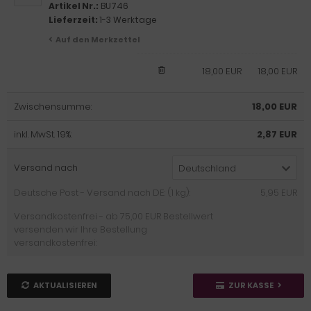
Artikel Nr.:
BU746
Lieferzeit:
1-3 Werktage
Auf den Merkzettel
18,00 EUR
18,00 EUR
Zwischensumme:
18,00 EUR
inkl. MwSt. 19%:
2,87 EUR
Versand nach
Deutschland
Deutsche Post - Versand nach DE: (1 kg):
5,95 EUR
Versandkostenfrei - ab 75,00 EUR Bestellwert
versenden wir Ihre Bestellung
versandkostenfrei:
AKTUALISIEREN
ZUR KASSE