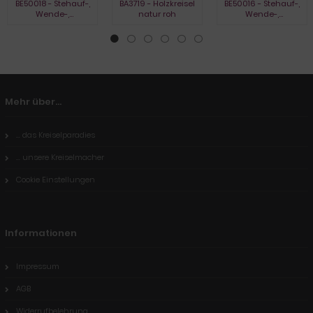
BE50018 - Stehauf-,
BA3719 - Holzkreisel
BE50016 - Stehauf-,
Wende-,
natur roh
Wende-,
Umkehrkreisel, natur
Umkehrkreisel,
gebeizt
Mehr über...
... das Kreiselparadies
... unsere Kreiselmacher
Cookie Einstellungen
Informationen
Impressum
AGB
Widerrufbelehrung