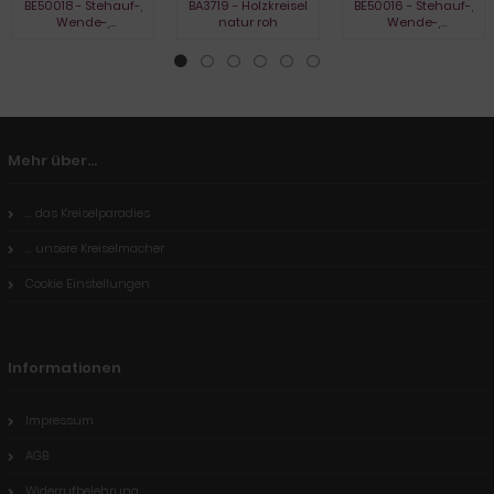
BE50018 - Stehauf-,
BA3719 - Holzkreisel
BE50016 - Stehauf-,
Wende-,
natur roh
Wende-,
Umkehrkreisel, natur
Umkehrkreisel,
gebeizt
Mehr über...
... das Kreiselparadies
... unsere Kreiselmacher
Cookie Einstellungen
Informationen
Impressum
AGB
Widerrufbelehrung