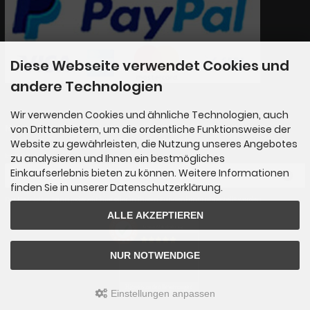
Diese Webseite verwendet Cookies und
andere Technologien
Wir verwenden Cookies und ähnliche Technologien, auch
Newsletter-Anmeldung
von Drittanbietern, um die ordentliche Funktionsweise der
Website zu gewährleisten, die Nutzung unseres Angebotes
E-Mail-Adresse:
zu analysieren und Ihnen ein bestmögliches
Einkaufserlebnis bieten zu können. Weitere Informationen
finden Sie in unserer Datenschutzerklärung.
Der Newsletter kann jederzeit hier oder in Ihrem Kundenkonto abbestellt werden.
ALLE AKZEPTIEREN
AUSGEZEICHNET
.org
SEHR GUT
NUR NOTWENDIGE
4.89
/ 5.00
65 Bewertungen
Hinweis zu den Bewertungen
Einstellungen anpassen