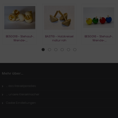
BE50018 - Stehauf-,
BA3719 - Holzkreisel
BE50016 - Stehauf-,
Wende-,
natur roh
Wende-,
Umkehrkreisel, natur
Umkehrkreisel,
gebeizt
Mehr über...
... das Kreiselparadies
... unsere Kreiselmacher
Cookie Einstellungen